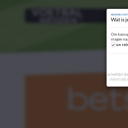
WELKOM BIJ VOE
Wat is j
Om kansspe
vragen naa
Toon rel
Skip
to
content
Je leeftijd d
risico's bi