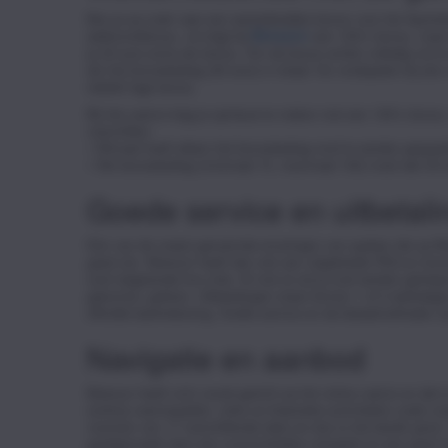
Ben je op zoek naar een aantrekkelijke bonus voor het Sportsb
Betsson
welkomstbonus. Je krijgt bij
een 100% bonus, maar de
je 25 euro extra als bonus. Om de bonus echter volledig vrij t
als het bonusbedrag (25 euro) in totaal 10x rondspelen bij ee
relatief lage bonus.
Bij het casino krijg je opnieuw te maken met een 100% bonus, 
verschillen:
• Ditmaal hoeft alleen het bonusbedrag rond te worden gespee
• Het bonusbedrag (minimaal 10, maximaal 100) moet wel 35 
Goede service en uitbetali
Eén van de meest genoemde ervaringen van spelers die op Betss
goed zijn. Betsson heeft dan ook een uitgebreide FAQ en tevens
snel reagerende live chat. Al met al zal je snel worden geholp
gekomen; gokken. Uitbetalingen staan binnen 1 of 2 werkdagen in
officiële bankrekening. Snelle service en de betaalmethoden zij
Navigatie en aanbod
Betsson heeft zich vooral gericht op het online casino en dat 
(online) casinospellen, slots en klassieke activiteiten zoals r
voorzien van 17 verschillende talen en dus is het bereik groot
goedgemaakt door een overzichtelijke navigatie en een goed