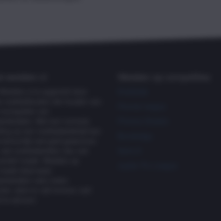
l-wedden.nl
Wedden op competities
Wedden.nl is opgericht door
Eredivisie
e voetbalfanaten die houden van
Premier league
t voorspellen van
edstrijden. Met een correcte
Primera División
ling op een voetbalwedstrijd kan
Bundesliga
 behoorlijk veel geld gewonnen
 wat voetbalwedden dan ook
Serie A
ractief maakt. Wedden op
Jupiler Pro League
 maakt daarnaast
edstrijden vele malen
er, want er valt immers ‘ook’
d te winnen!