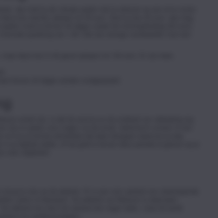
ook, dan hoef je als nieuwe speler niet te rekenen op een al te mooie
ze kan slechts oplopen tot 25 euro. Stort je dus 25 euro, dan krijg
e spelen moet je binnen 30 dagen zowel het stortingsbedrag (25 euro)
n minimale quotering van 1,50. Dat zijn strenge voorwaarden voor een
maar deze kan in dit geval oplopen tot 100 euro. Er zijn twee
ld
keer binnen 30 dagen worden rondgespeeld
ng
on actief zijn, is dat de service en de snelheid van uitbetaling erg
 zijn er opties voor vragen via de email, telefonisch contact of een
en en kun je binnen afzienbare tijd weer doorgaan waarvoor je was
 je digitale wallet, of het geld is binnen deze periode al gestort op je
n zeer uitgebreid.
is terug te zien op de website. Er is een ruim aanbod van uiteenlopende
oulette, poker of blackjack. De website van Betsson is daarnaast
. De website kan door het aanbod iets trager laden, maar dit wordt
 aanbod van weddenschappen.