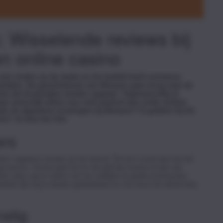
: Wisselende reviews bij
 online casino
 zult vinden op de markt en het bedrijf heeft eveneens
trijden. De geschiedenis van Betsson gaat terug naar de
teiten als bookmaker werden opgezet. Tegenwoordig is
ast natuurlijk alleen een ruim aanbod aan onder andere
zijn de algemene ervaringen bij Betsson? Is gokken bij dit
s? Je lees het hier.
ers
em negatieve reviews op het internet. Dit komt vooral door het feit
ige service. Tevens gaat het om het geld dat mensen al dan niet
danks alles nog te maken met een redelijke tot goede ervaring door
ebsite lijkt erg te worden gewaardeerd om met name het aantal slots
stig